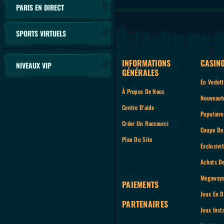
PARIS EN DIRECT
SPORTS VIRTUELS
INFORMATIONS
CASIN
NIVEAUX VIP
GÉNÉRALES
En Vedett
À Propos De Nous
Nouveaut
Centre D'aide
Populaire
Créer Un Raccourci
Coupe Du
Plan Du Site
Exclusivi
Achats D
Megaway
PAIEMENTS
Jeux En D
PARTENAIRES
Jeux Inst