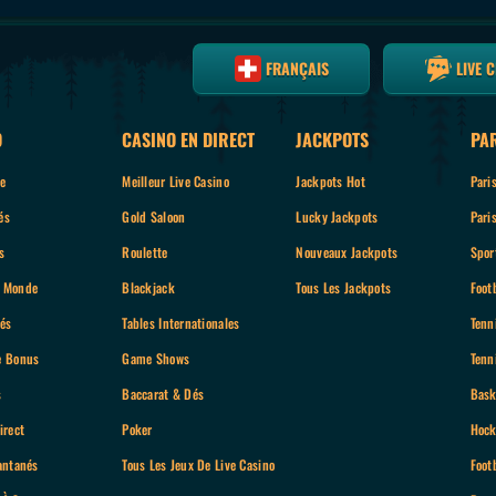
FRANÇAIS
LIVE 
O
CASINO EN DIRECT
JACKPOTS
PAR
e
Meilleur Live Casino
Jackpots Hot
Pari
és
Gold Saloon
Lucky Jackpots
Pari
s
Roulette
Nouveaux Jackpots
Spor
 Monde
Blackjack
Tous Les Jackpots
Foot
tés
Tables Internationales
Tenn
e Bonus
Game Shows
Tenn
s
Baccarat & Dés
Bask
irect
Poker
Hock
antanés
Tous Les Jeux De Live Casino
Foot