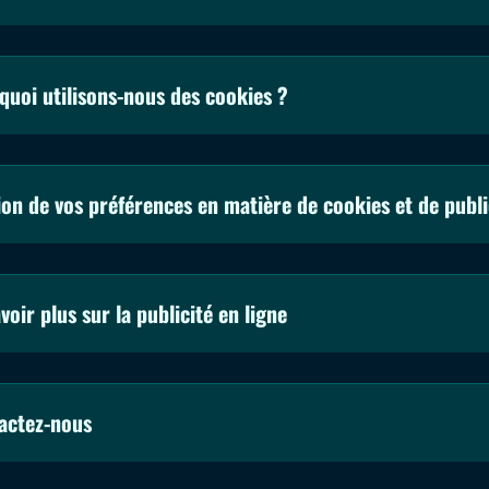
quoi utilisons-nous des cookies ?
ion de vos préférences en matière de cookies et de publi
voir plus sur la publicité en ligne
actez-nous