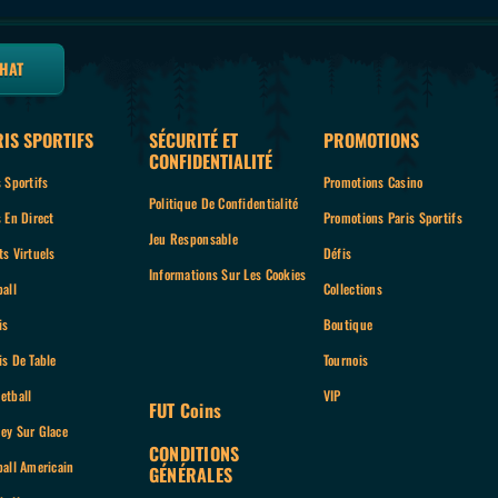
CHAT
IS SPORTIFS
SÉCURITÉ ET
PROMOTIONS
CONFIDENTIALITÉ
s Sportifs
Promotions Casino
Politique De Confidentialité
s En Direct
Promotions Paris Sportifs
Jeu Responsable
ts Virtuels
Défis
Informations Sur Les Cookies
ball
Collections
is
Boutique
is De Table
Tournois
etball
VIP
FUT Coins
ey Sur Glace
CONDITIONS
ball Americain
GÉNÉRALES