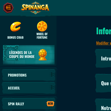
Info
WHEEL OF
BONUS CRAB
FORTUNE
Modifier 
LÉGENDES DE LA
COUPE DU MONDE
Intr
PROMOTIONS
Que s
ACCUEIL
SPIN RALLY
Notre