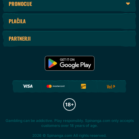
PROMOCIJE
PLAČILA
PARTNERJI
Več
Gambling can be addictive. Play responsibly. Spinanga.com only accepts
customers over 18 years of age.
2026 © Spinanga.com All rights reserved.