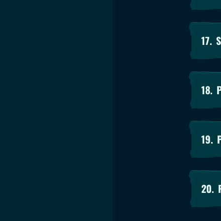
S
P
P