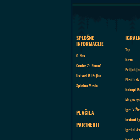
SPLOŠNE
IGRAL
INFORMACIJE
Top
O Nas
Novo
Center Za Pomoč
Priljublj
Ustvari Bližnjico
Ekskluziv
Spletno Mesto
Nakupi B
Megaway
Igre V Živ
PLAČILA
Instant I
PARTNERJI
Igralni A
Namizne 