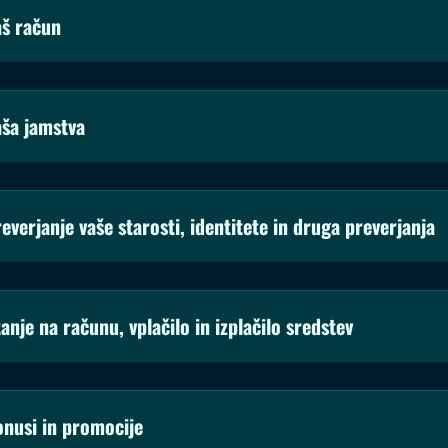
aš račun
ša jamstva
everjanje vaše starosti, identitete in druga preverjanja
anje na računu, vplačilo in izplačilo sredstev
nusi in promocije