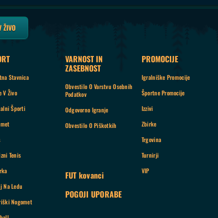
V ŽIVO
ORT
VARNOST IN
PROMOCIJE
ZASEBNOST
tna Stavnica
Igralniške Promocije
Obvestilo O Varstvu Osebnih
e V Živo
Športne Promocije
Podatkov
ualni Športi
Izzivi
Odgovorno Igranje
omet
Zbirke
Obvestilo O Piškotkih
s
Trgovina
zni Tenis
Turnirji
rka
VIP
FUT kovanci
j Na Ledu
POGOJI UPORABE
iški Nogomet
ball