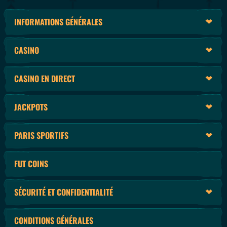
INFORMATIONS GÉNÉRALES
CASINO
CASINO EN DIRECT
JACKPOTS
PARIS SPORTIFS
FUT COINS
SÉCURITÉ ET CONFIDENTIALITÉ
CONDITIONS GÉNÉRALES