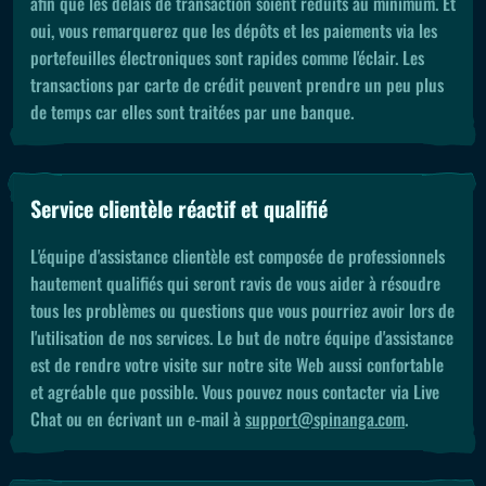
afin que les délais de transaction soient réduits au minimum. Et
oui, vous remarquerez que les dépôts et les paiements via les
portefeuilles électroniques sont rapides comme l'éclair. Les
transactions par carte de crédit peuvent prendre un peu plus
de temps car elles sont traitées par une banque.
Service clientèle réactif et qualifié
L'équipe d'assistance clientèle est composée de professionnels
hautement qualifiés qui seront ravis de vous aider à résoudre
tous les problèmes ou questions que vous pourriez avoir lors de
l'utilisation de nos services. Le but de notre équipe d'assistance
est de rendre votre visite sur notre site Web aussi confortable
et agréable que possible. Vous pouvez nous contacter via Live
Chat ou en écrivant un e-mail à
support@spinanga.com
.