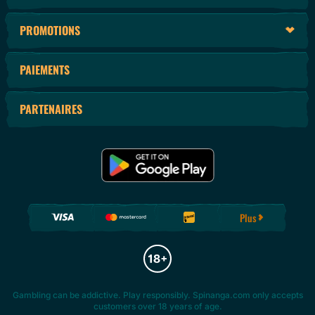
PROMOTIONS
PAIEMENTS
PARTENAIRES
Plus
Gambling can be addictive. Play responsibly. Spinanga.com only accepts
customers over 18 years of age.