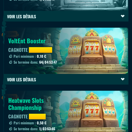
VOIR LES DÉTAILS
CASINO
VoltEnt Booster
CAGNOTTE
6 500 000 €
Pari minimum :
0,10 €
Se termine dans:
64j 04:53:47
VOIR LES DÉTAILS
CASINO
Heatwave Slots
Championship
CAGNOTTE
10 000 €
Pari minimum :
0,50 €
Se termine dans:
1j 02:53:46