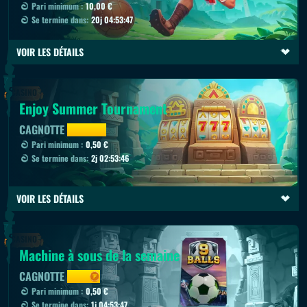
Pari minimum :
10,00 €
Se termine dans:
20j 04:53:47
VOIR LES DÉTAILS
CASINO
Enjoy Summer Tournament
CAGNOTTE
10 000 €
Pari minimum :
0,50 €
Se termine dans:
2j 02:53:46
VOIR LES DÉTAILS
CASINO
Machine à sous de la semaine
CAGNOTTE
1100
Pari minimum :
0,50 €
Se termine dans:
1j 04:53:47