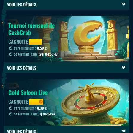
VOIR LES DÉTAILS
CASINO
Tournoi mensuel de
CashCrab
CAGNOTTE
1 155 €
Pari minimum :
0,50 €
Se termine dans:
20j 04:53:47
VOIR LES DÉTAILS
CASINO
Gold Saloon Live
CAGNOTTE
1100
Pari minimum :
0,30 €
Se termine dans:
1j 04:54:47
VOIR LES DÉTAILS