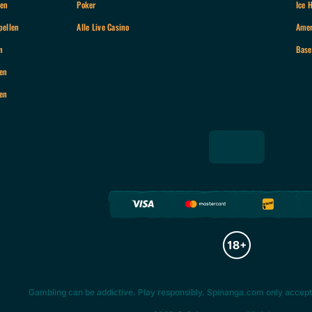
len
Poker
Ice 
pellen
Alle Live Casino
Amer
n
Base
len
len
Gambling can be addictive. Play responsibly. Spinanga.com only accept