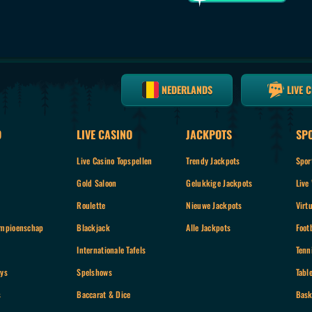
NEDERLANDS
LIVE 
O
LIVE CASINO
JACKPOTS
SP
Live Casino Topspellen
Trendy Jackpots
Spor
Gold Saloon
Gelukkige Jackpots
Live
Roulette
Nieuwe Jackpots
Virt
mpioenschap
Blackjack
Alle Jackpots
Foot
Internationale Tafels
Tenn
ys
Spelshows
Tabl
s
Baccarat & Dice
Bask