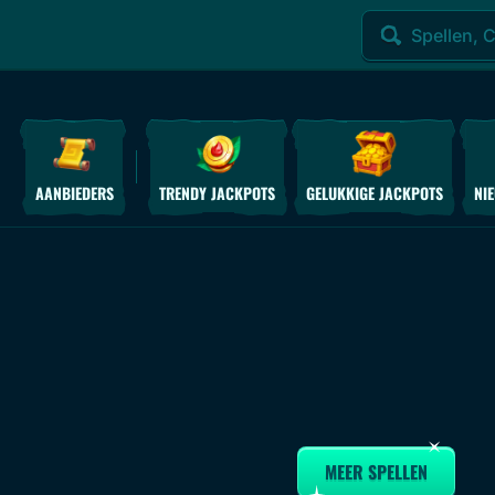
Spellen, 
AANBIEDERS
TRENDY JACKPOTS
GELUKKIGE JACKPOTS
NI
NIEUW
€ 26.527,77
€ 2.166,
of Gold - Golden Coins Link
Clover Coins 4x4 Unlimited Fortune
3 Golden Baskets: Tre
NIEUW
NIEUW
€ 103.657,69
€ 2.166,06
le Fortune Festival
JJ 1000: Hold & Win
Diego's Spicy Truck
NIEUW
NIEUW
€ 2.166,06
€ 103.657
ter's Gold: Hold & Win
Magic Treasures
Dice & Roll
MEER SPELLEN
NIEUW
NIEUW
NIEUW
€ 103.657,69
 of Egypt
Cocktail Rush Buy Bonus
Wild Firemen