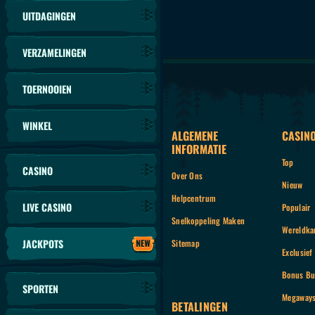
UITDAGINGEN
VERZAMELINGEN
TOERNOOIEN
WINKEL
ALGEMENE
CASIN
INFORMATIE
Top
CASINO
Over Ons
Nieuw
Helpcentrum
LIVE CASINO
Populair
Snelkoppeling Maken
Wereldka
JACKPOTS
Sitemap
Exclusief
Bonus Bu
SPORTEN
Megaway
BETALINGEN