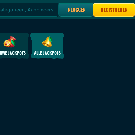
INLOGGEN
REGISTREREN
Categorieën, Aanbieders
EUWE JACKPOTS
ALLE JACKPOTS
NIEUW
06
asure Tides
Star Heat 40
Cyber Beast
NIEUW
€ 103.657,69
20 Golden Coins: Reel Fishing
Super Power Bell Link Boost
NIEUW
,69
Rich Coins Hold and Spin
40 Treasures
NIEUW
€ 2.166,06
Super Cash Boost: Hold & Win
Flaming Jaguar Jackpot