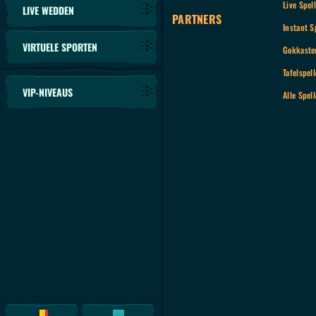
Live Spel
LIVE WEDDEN
PARTNERS
Instant S
VIRTUELE SPORTEN
Gokkaste
Tafelspel
VIP-NIVEAUS
Alle Spel