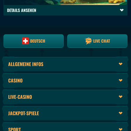
DETAILS ANSEHEN
DEUTSCH
LIVE CHAT
ALLGEMEINE INFOS
CASINO
LIVE-CASINO
JACKPOT-SPIELE
SPORT