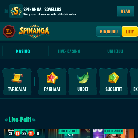
SPINANGA -SOVELLUS
AVAA
Siirry sovellukseen parhaita pelihetkiä varten
KIRJAUDU
LIITY
KASINO
LIVE-KASINO
URHEILU
TARJOAJAT
PARHAAT
UUDET
SUOSITUT
EK
Live-Pelit
0,10 € -
20 000 €
50,00 € -
5 000 €
0,20 € -
500 €
31
18
29
21
8
Speed Roulette
Blackjack 77 - Ruby
Mega Fire Blaze Roulette Live
5/7