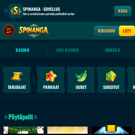
SPINANGA -SOVELLUS
AVAA
Siirry sovellukseen parhaita pelihetkiä varten
KIRJAUDU
LIITY
KASINO
LIVE-KASINO
URHEILU
TARJOAJAT
PARHAAT
UUDET
SUOSITUT
M
Pöytäpelit
UUSI
American Blackjack
Gold Roulette
Diamond Blackjack