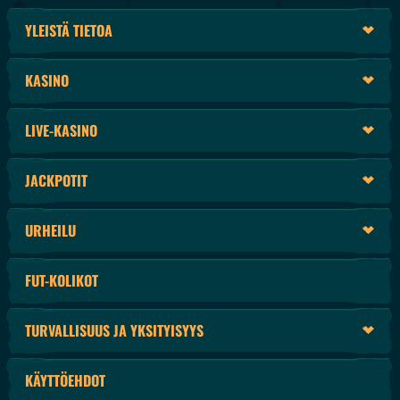
YLEISTÄ TIETOA
KASINO
LIVE-KASINO
JACKPOTIT
URHEILU
FUT-KOLIKOT
TURVALLISUUS JA YKSITYISYYS
KÄYTTÖEHDOT