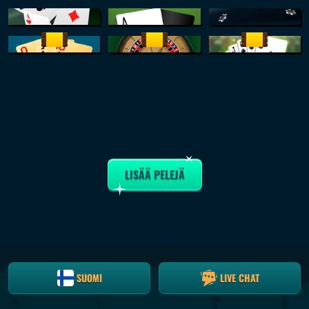
European Blackjack
BlackJack Lucky Sevens
European Roulette
UUSI
UUSI
UUSI
Blackjack Multipliers
Virtual Roulette Phenom x72
Ultimate Texas Holdem
UUSI
Single Deck Blackjack
Blackjack Premium
European Roulette
UUSI
Virtual Eye of Ra Roulette 2000x
21 Burn Blackjack
Virtual Roulette Phenom x120
European Roulette
Texas Holdem Bonus
JOKER POKER
UUSI
Blackjack
Virtual Space Roulette
Blackjack
LISÄÄ PELEJÄ
UUSI
UUSI
UUSI
BlackJack Gold
Video Poker
Titan roulette deluxe
SUOMI
LIVE CHAT