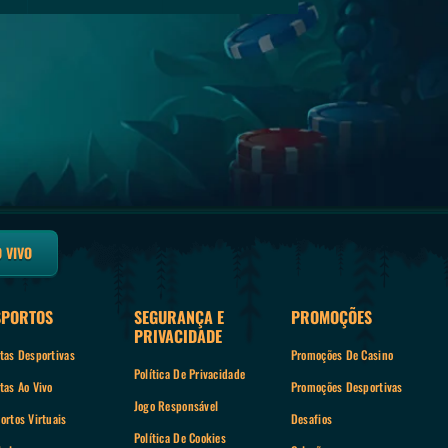
 VIVO
SPORTOS
SEGURANÇA E
PROMOÇÕES
PRIVACIDADE
tas Desportivas
Promoções De Casino
Política De Privacidade
tas Ao Vivo
Promoções Desportivas
Jogo Responsável
ortos Virtuais
Desafios
Política De Cookies