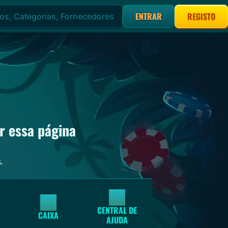
ENTRAR
REGISTO
os, Categorias, Fornecedores
r essa página
.
CENTRAL DE
CAIXA
AJUDA