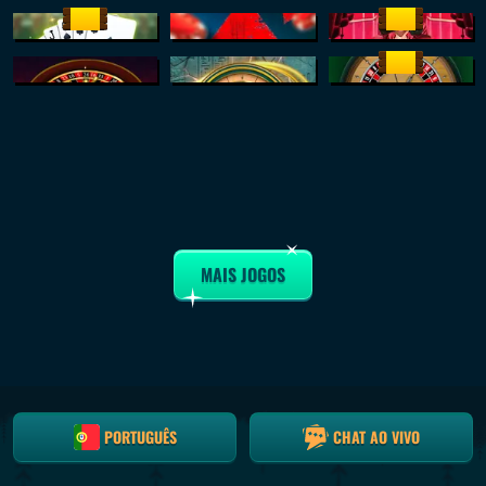
NOVO
NOVO
Ultimate Texas Holdem
3D Blackjack
Blackjack Premium
NOVO
European Roulette
Virtual Eye of Ra Roulette 2000x
Virtual Roulette Phenom x120
European Roulette
Texas Holdem Bonus
Blackjack
NOVO
NOVO
Virtual Space Roulette
Video Poker
Titan roulette deluxe
NOVO
Apollo European Roulette
Blackjack
Roulette Multiplier Spin
NOVO
NOVO
European Roulette Extra Pay
European Roulette VIP
American Roulette
MAIS JOGOS
Texas Holdem Poker
American Roulette 3D
European Roulette
PORTUGUÊS
CHAT AO VIVO