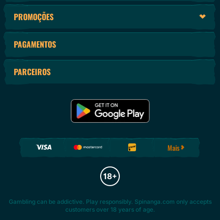
PROMOÇÕES
PAGAMENTOS
PARCEIROS
Mais
Gambling can be addictive. Play responsibly. Spinanga.com only accepts
customers over 18 years of age.