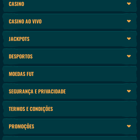
CASINO
CASINO AO VIVO
JACKPOTS
DESPORTOS
MOEDAS FUT
SEGURANÇA E PRIVACIDADE
TERMOS E CONDIÇÕES
PROMOÇÕES