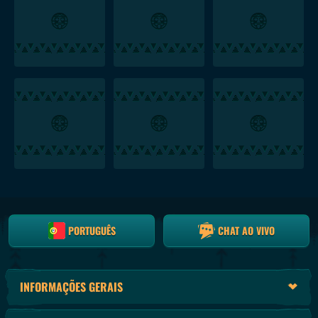
PORTUGUÊS
CHAT AO VIVO
INFORMAÇÕES GERAIS