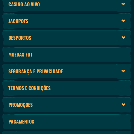
CASINO AO VIVO
JACKPOTS
DESPORTOS
MOEDAS FUT
SEGURANÇA E PRIVACIDADE
TERMOS E CONDIÇÕES
PROMOÇÕES
PAGAMENTOS