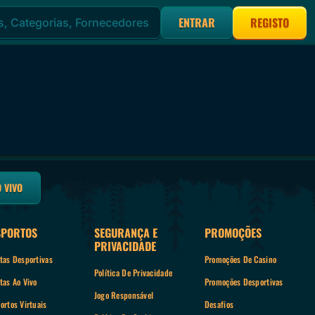
ENTRAR
REGISTO
, Categorias, Fornecedores
 VIVO
SPORTOS
SEGURANÇA E
PROMOÇÕES
PRIVACIDADE
tas Desportivas
Promoções De Casino
Política De Privacidade
tas Ao Vivo
Promoções Desportivas
Jogo Responsável
ortos Virtuais
Desafios