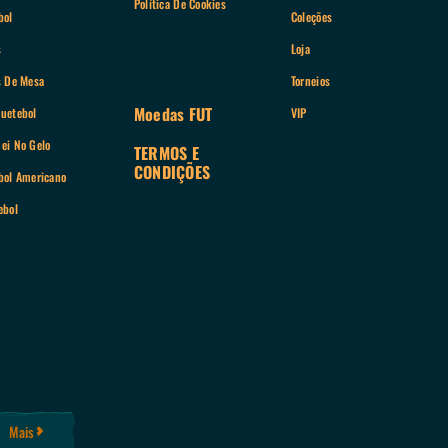
Política De Cookies
bol
Coleções
s
Loja
s De Mesa
Torneios
Moedas FUT
uetebol
VIP
ei No Gelo
TERMOS E
CONDIÇÕES
bol Americano
ebol
Mais