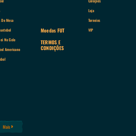
bol
Coleções
s
Loja
s De Mesa
Torneios
Moedas FUT
uetebol
VIP
ei No Gelo
TERMOS E
CONDIÇÕES
bol Americano
ebol
Mais