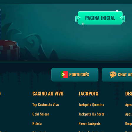
PAGINA INICIAL
PORTUGUÊS
CHAT AO
O
CASINO AO VIVO
JACKPOTS
DE
Top Casino Ao Vivo
Jackpots Quentes
Apos
Gold Saloon
Jackpots Da Sorte
Apos
Roleta
Novos Jackpots
Desp