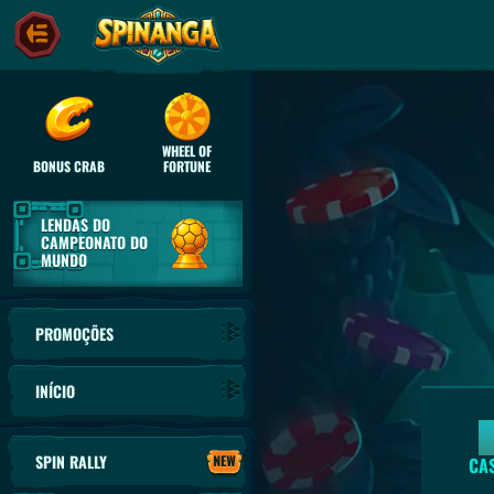
WHEEL OF
BONUS CRAB
FORTUNE
LENDAS DO
CAMPEONATO DO
MUNDO
PROMOÇÕES
INÍCIO
SPIN RALLY
CA