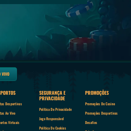
 VIVO
SPORTOS
SEGURANÇA E
PROMOÇÕES
PRIVACIDADE
tas Desportivas
Promoções De Casino
Política De Privacidade
tas Ao Vivo
Promoções Desportivas
Jogo Responsável
ortos Virtuais
Desafios
Política De Cookies