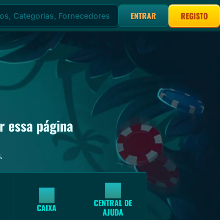
ENTRAR
REGISTO
os, Categorias, Fornecedores
r essa página
.
CENTRAL DE
CAIXA
AJUDA