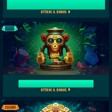
500 USDT
OTTIENI IL BONUS
SPORT
Bonus CashBack 10% fino a CHF 550
OTTIENI IL BONUS
CASINÒ