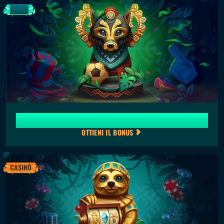
SPORT
Bonus ricarica settimanale 50% fino a CHF 550
OTTIENI IL BONUS
CASINÒ