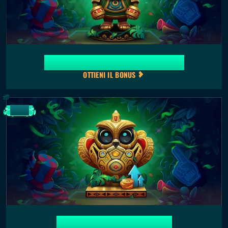
Pagamento anticipato CHF 55 000
OTTIENI IL BONUS
SPORT
Bonus Multipla CHF 110 000