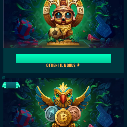
Bonus di Benvenuto 100% fino a CHF 110
OTTIENI IL BONUS
SPORT