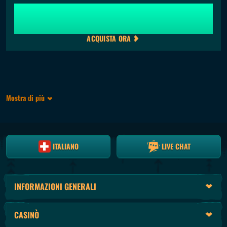
Scambia le tue monete FUT per premi da
CHF 1 100!
ACQUISTA ORA
Mostra di più
ITALIANO
LIVE CHAT
INFORMAZIONI GENERALI
CASINÒ