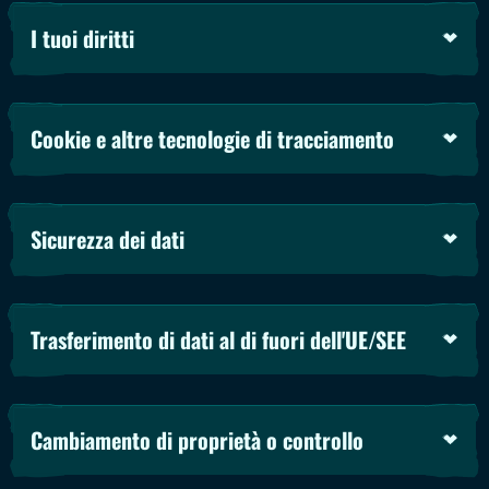
I tuoi diritti
Cookie e altre tecnologie di tracciamento
Sicurezza dei dati
Trasferimento di dati al di fuori dell'UE/SEE
Cambiamento di proprietà o controllo