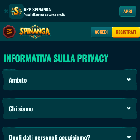
APP SPINANGA
APRI
Accedi all'app per giocare al meglio
ACCEDI
REGISTRATI
INFORMATIVA SULLA PRIVACY
Ambito
Chi siamo
Quali dati personali acquisiamo?