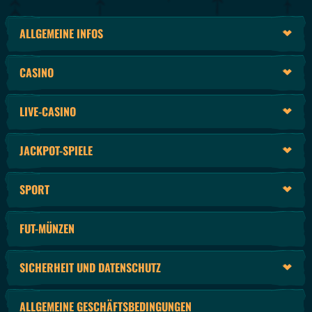
ALLGEMEINE INFOS
CASINO
LIVE-CASINO
JACKPOT-SPIELE
SPORT
FUT-MÜNZEN
SICHERHEIT UND DATENSCHUTZ
ALLGEMEINE GESCHÄFTSBEDINGUNGEN