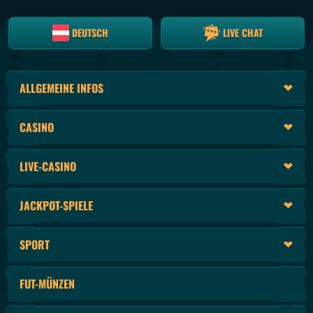
DEUTSCH
LIVE CHAT
ALLGEMEINE INFOS
CASINO
LIVE-CASINO
JACKPOT-SPIELE
SPORT
FUT-MÜNZEN