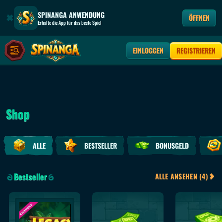
SPINANGA ANWENDUNG
ÖFFNEN
Erhalte die App für das beste Spiel
EINLOGGEN
REGISTRIEREN
Shop
ALLE
BESTSELLER
BONUSGELD
Bestseller
ALLE ANSEHEN (4)