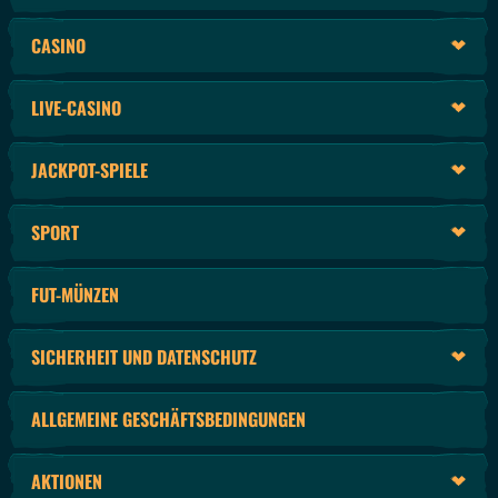
CASINO
LIVE-CASINO
JACKPOT-SPIELE
SPORT
FUT-MÜNZEN
SICHERHEIT UND DATENSCHUTZ
ALLGEMEINE GESCHÄFTSBEDINGUNGEN
AKTIONEN