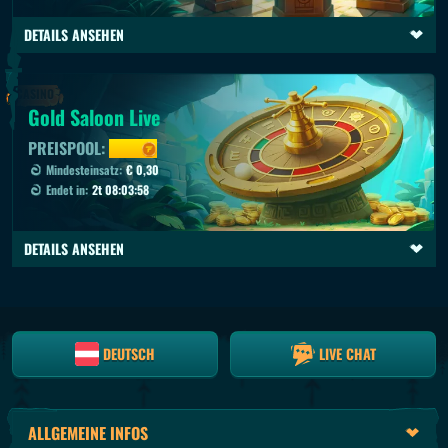
DETAILS ANSEHEN
CASINO
Gold Saloon Live
PREISPOOL:
1100
Mindesteinsatz:
€ 0,30
Endet in:
2t 08:03:58
DETAILS ANSEHEN
DEUTSCH
LIVE CHAT
ALLGEMEINE INFOS