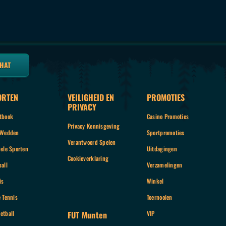
CHAT
ORTEN
VEILIGHEID EN
PROMOTIES
PRIVACY
tbook
Casino Promoties
Privacy Kennisgeving
 Wedden
Sportpromoties
Verantwoord Spelen
uele Sporten
Uitdagingen
Cookieverklaring
ball
Verzamelingen
is
Winkel
e Tennis
Toernooien
FUT Munten
etball
VIP