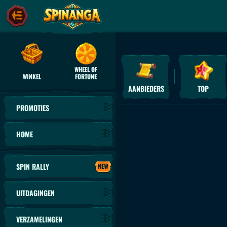
WHEEL OF
WINKEL
FORTUNE
AANBIEDERS
TOP
PROMOTIES
HOME
Instant Spellen
NIEUW
Chicken Road 2 Bonus
Pena
SPIN RALLY
NIEUW
Plinko Rush
Meg
UITDAGINGEN
NIEUW
Mine Slot
Chi
VERZAMELINGEN
€ 60.488,46
4 of a Kind Bonus Poker
Rai