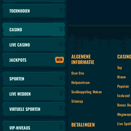
TOERNOOIEN
CASINO
LIVE CASINO
ALGEMENE
CASIN
JACKPOTS
INFORMATIE
Top
Over Ons
Nieuw
SPORTEN
Helpcentrum
Populair
Snelkoppeling Maken
LIVE WEDDEN
Exclusief
Sitemap
Bonus Bu
VIRTUELE SPORTEN
Megaway
BETALINGEN
Live Spel
VIP-NIVEAUS