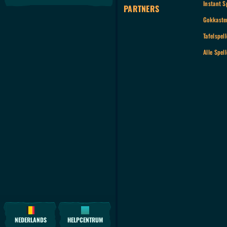
Instant S
PARTNERS
Gokkaste
Tafelspel
Alle Spel
NEDERLANDS
HELPCENTRUM