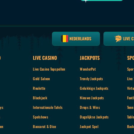
NEDERLANDS
LIVE 
O
LIVE CASINO
JACKPOTS
SP
Live Casino Topspellen
WonderPot
Spor
Gold Saloon
Trendy Jackpots
Live
Roulette
Gelukkige Jackpots
Virt
Blackjack
Nieuwe Jackpots
Foot
ys
Internationale Tafels
Drops & Wins
Tenn
s
Spelshows
Dagelijkse Jackpots
Tabl
len
Baccarat & Dice
Jackpot Spel
Bask