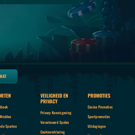
CHAT
ORTEN
VEILIGHEID EN
PROMOTIES
PRIVACY
tbook
Casino Promoties
Privacy Kennisgeving
 Wedden
Sportpromoties
Verantwoord Spelen
uele Sporten
Uitdagingen
Cookieverklaring