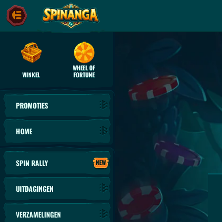
WHEEL OF
WINKEL
FORTUNE
PROMOTIES
HOME
SPIN RALLY
UITDAGINGEN
VERZAMELINGEN