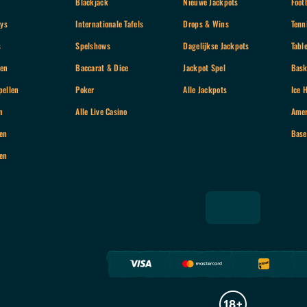
Blackjack
Nieuwe Jackpots
Foot
ys
Internationale Tafels
Drops & Wins
Tenn
s
Spelshows
Dagelijkse Jackpots
Tabl
len
Baccarat & Dice
Jackpot Spel
Bask
pellen
Poker
Alle Jackpots
Ice 
n
Alle Live Casino
Amer
len
Base
len