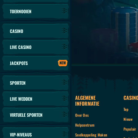
TOERNOOIEN
CASINO
LIVE CASINO
JACKPOTS
SPORTEN
ALGEMENE
CASIN
LIVE WEDDEN
INFORMATIE
Top
VIRTUELE SPORTEN
Over Ons
Nieuw
Helpcentrum
Populair
VIP-NIVEAUS
Snelkoppeling Maken