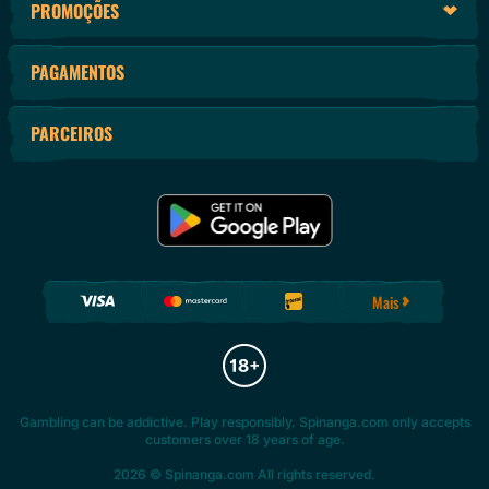
PROMOÇÕES
PAGAMENTOS
PARCEIROS
Mais
Gambling can be addictive. Play responsibly. Spinanga.com only accepts
customers over 18 years of age.
2026 © Spinanga.com All rights reserved.