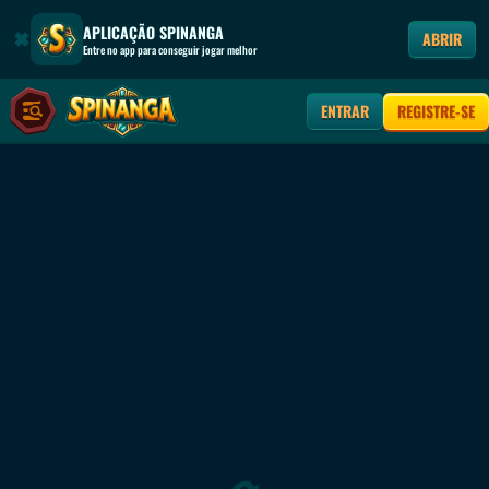
APLICAÇÃO SPINANGA
ABRIR
Entre no app para conseguir jogar melhor
ENTRAR
REGISTRE-SE