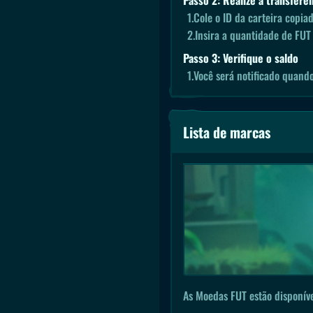
Passo 2: Realize a transferê
Cole o ID da carteira copia
Insira a quantidade de FUT 
Passo 3: Verifique o saldo
Você será notificado quando 
Lista de marcas
As Moedas FUT estão disponív