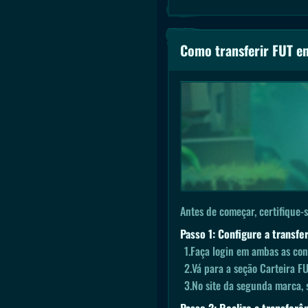
Como transferir FUT e
Antes de começar, certifique-
Passo 1: Configure a transfe
Faça login em ambas as con
Vá para a seção Carteira FU
No site da segunda marca, 