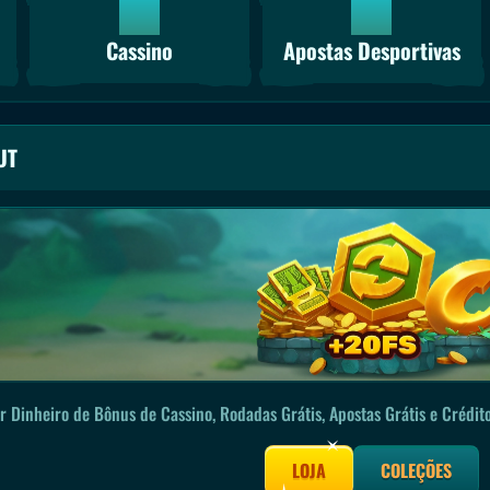
Cassino
Apostas Desportivas
UT
 Dinheiro de Bônus de Cassino, Rodadas Grátis, Apostas Grátis e Crédit
LOJA
COLEÇÕES