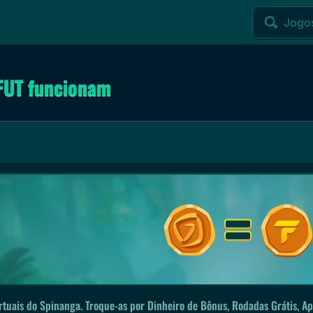
Jogos
FUT funcionam
rtuais do Spinanga. Troque-as por Dinheiro de Bônus, Rodadas Grátis, Apo