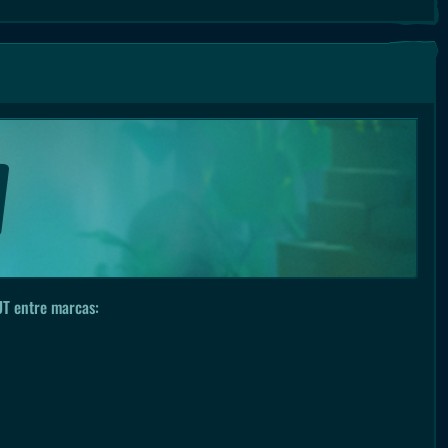
UT entre marcas: