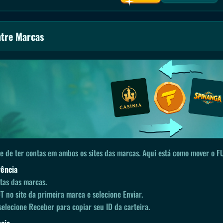
ntre Marcas
se de ter contas em ambos os sites das marcas. Aqui está como mover o F
rência
tas das marcas.
T no site da primeira marca e selecione Enviar.
selecione Receber para copiar seu ID da carteira.