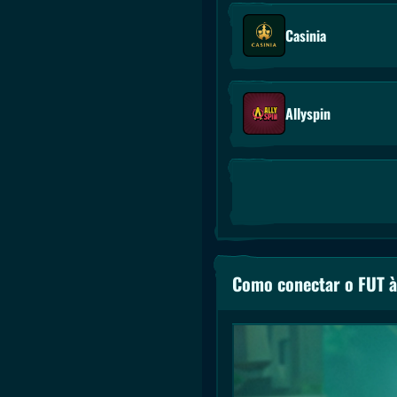
Casinia
Allyspin
Como conectar o FUT à