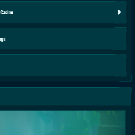
aCasino
nga