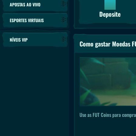
APOSTAS AO VIVO
Deposite
ESPORTES VIRTUAIS
NÍVEIS VIP
Como gastar Moedas F
Use as FUT Coins para comprar