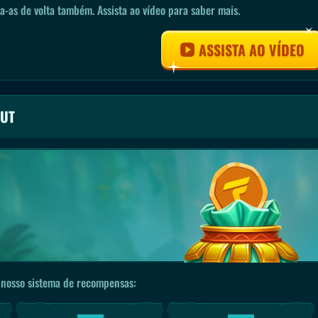
a-as de volta também. Assista ao vídeo para saber mais.
ASSISTA AO VÍDEO
FUT
nosso sistema de recompensas: