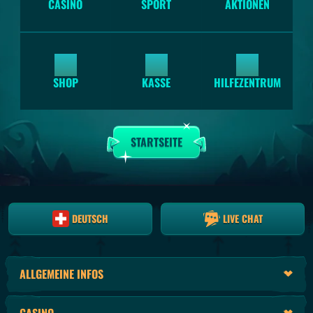
CASINO
SPORT
AKTIONEN
SHOP
HILFEZENTRUM
KASSE
STARTSEITE
DEUTSCH
LIVE CHAT
ALLGEMEINE INFOS