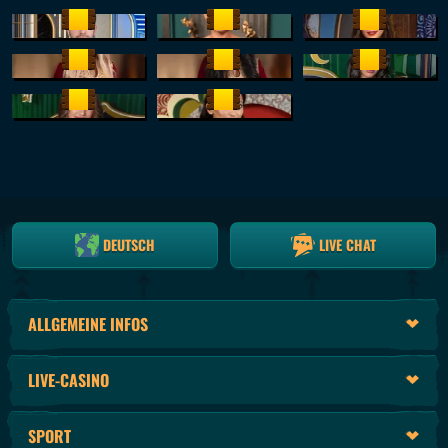
NEU
NEU
NEU
Casino Hold'em
Texas Hold'em Multiplayer
Bet On Teen Patti
NEU
NEU
NEU
Andar Bahar x5000
Andar Bahar
Emerald Hall Teen Patti 20-20
NEU
NEU
Emerald Hall Andar Bahar
Teen Patti
DEUTSCH
LIVE CHAT
ALLGEMEINE INFOS
LIVE-CASINO
SPORT