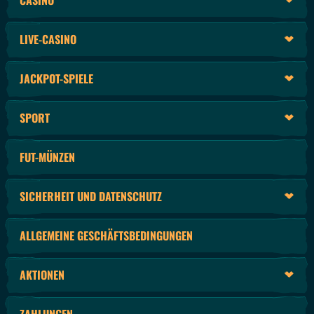
CASINO
LIVE-CASINO
JACKPOT-SPIELE
SPORT
FUT-MÜNZEN
SICHERHEIT UND DATENSCHUTZ
ALLGEMEINE GESCHÄFTSBEDINGUNGEN
AKTIONEN