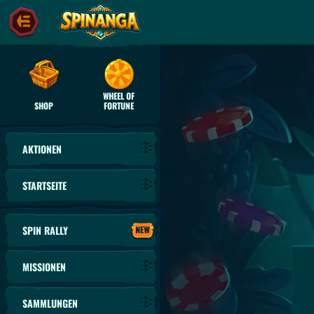
WHEEL OF
SHOP
FORTUNE
AKTIONEN
STARTSEITE
SPIN RALLY
MISSIONEN
SAMMLUNGEN