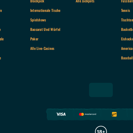
Blackjack
Alle Jackpots
Fussball
fe
Internationale Tische
Tennis
Spielshows
Tischte
e
Baccarat Und Würfel
Basketb
ele
Poker
Eishock
Alle Live-Casinos
America
e
Basebal