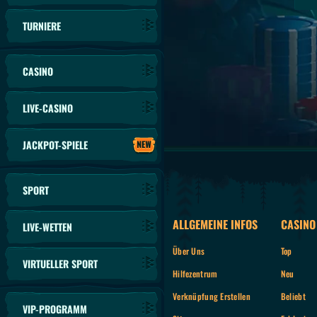
TURNIERE
CASINO
LIVE-CASINO
JACKPOT-SPIELE
SPORT
ALLGEMEINE INFOS
CASINO
LIVE-WETTEN
Über Uns
Top
VIRTUELLER SPORT
Hilfezentrum
Neu
Verknüpfung Erstellen
Beliebt
VIP-PROGRAMM