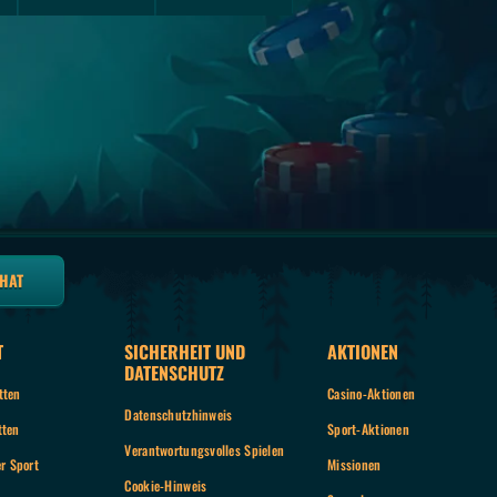
CHAT
T
SICHERHEIT UND
AKTIONEN
DATENSCHUTZ
tten
Casino-Aktionen
Datenschutzhinweis
tten
Sport-Aktionen
Verantwortungsvolles Spielen
er Sport
Missionen
Cookie-Hinweis