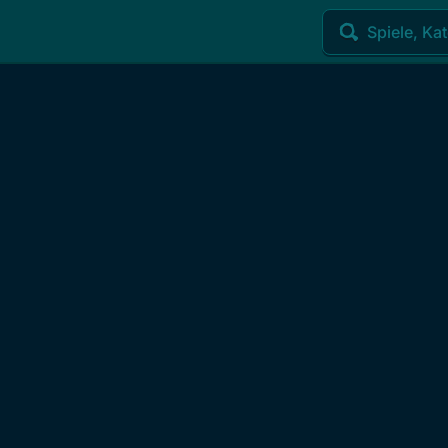
Spiele, Ka