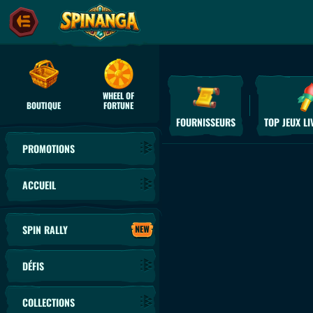
WHEEL OF
BOUTIQUE
FORTUNE
FOURNISSEURS
TOP JEUX LI
PROMOTIONS
ACCUEIL
Blackjack
NOUVEAU
Monaco Blackjack 1
Luxe
SPIN RALLY
NOUVEAU
Monaco Blackjack 3
Luxe
DÉFIS
NOUVEAU
Royal Blackjack 8
Blac
COLLECTIONS
NOUVEAU
Oasis Blackjack
Take