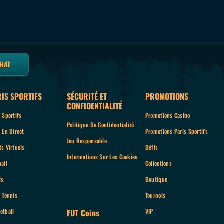
CHAT
IS SPORTIFS
SÉCURITÉ ET
PROMOTIONS
CONFIDENTIALITÉ
s Sportifs
Promotions Casino
Politique De Confidentialité
s En Direct
Promotions Paris Sportifs
Jeu Responsable
ts Virtuels
Défis
Informations Sur Les Cookies
ball
Collections
is
Boutique
e Tennis
Tournois
FUT Coins
etball
VIP