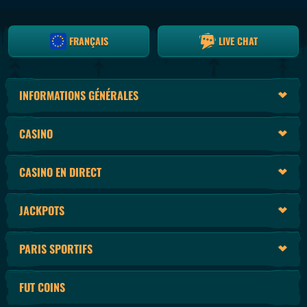
FRANÇAIS
LIVE CHAT
INFORMATIONS GÉNÉRALES
CASINO
CASINO EN DIRECT
JACKPOTS
PARIS SPORTIFS
FUT COINS