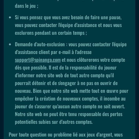
dans le jeu ;
Si vous pensez que vous avez besoin de faire une pause,
vous pouvez contacter l'équipe d'assistance et nous vous
exclurons pendant un certain temps ;
Demande d'auto-exclusion : vous pouvez contacter l'équipe
d'assistance client par e-mail à l'adresse
support@spinanga.com
et nous clôturerons votre compte
dès que possible. Il est de la responsabilité du joueur
d'informer notre site web de tout autre compte qu'il
pourrait détenir et de s'engager à ne pas en ouvrir de
nouveau. Bien que notre site web mette tout en œuvre pour
empêcher la création de nouveaux comptes, il incombe au
joueur de s'assurer qu'aucun autre compte ne soit ouvert.
Notre site web ne peut être tenu responsable des pertes
potentielles subies sur d'autres comptes.
Pour toute question ou problème lié aux jeux d'argent, vous