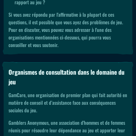
rapport au jeu ?
Si vous avez répondu par l'affirmative à la plupart de ces
questions, il est possible que vous ayez des problèmes de jeu.
Pour en discuter, vous pouvez vous adresser à l'une des
organisations mentionnées ci-dessous, qui pourra vous
conseiller et vous soutenir.
Organismes de consultation dans le domaine du
jeu
GamCare, une organisation de premier plan qui fait autorité en
matière de conseil et d’assistance face aux conséquences
sociales du jeu.
Gamblers Anonymous, une association d'hommes et de femmes
réunis pour résoudre leur dépendance au jeu et apporter leur