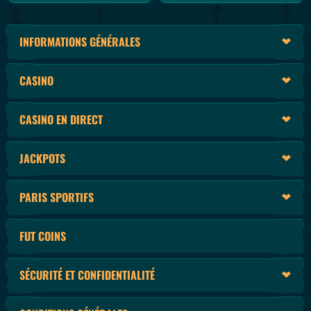
INFORMATIONS GÉNÉRALES
CASINO
CASINO EN DIRECT
JACKPOTS
PARIS SPORTIFS
FUT COINS
SÉCURITÉ ET CONFIDENTIALITÉ