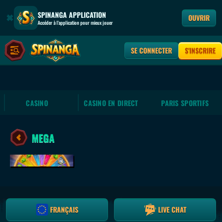
SPINANGA APPLICATION
OUVRIR
Accéder à l'application pour mieux jouer
SE CONNECTER
S'INSCRIRE
CASINO
CASINO EN DIRECT
PARIS SPORTIFS
MEGA
Wheel of Fortune
FRANÇAIS
LIVE CHAT