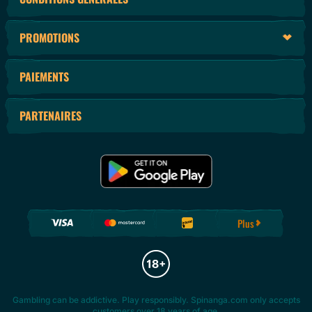
PROMOTIONS
PAIEMENTS
PARTENAIRES
Plus
Gambling can be addictive. Play responsibly. Spinanga.com only accepts
customers over 18 years of age.