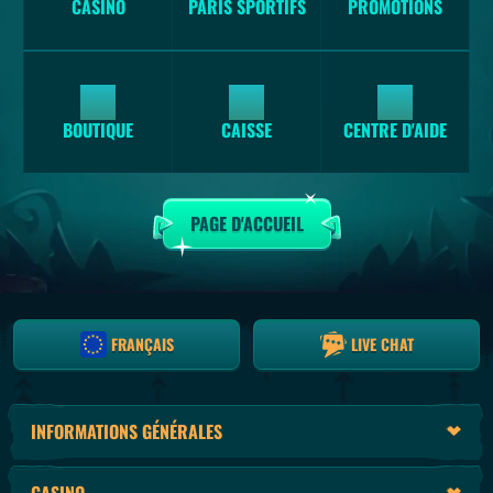
CASINO
PARIS SPORTIFS
PROMOTIONS
BOUTIQUE
CENTRE D'AIDE
CAISSE
PAGE D'ACCUEIL
FRANÇAIS
LIVE CHAT
INFORMATIONS GÉNÉRALES