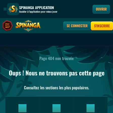
SPINANGA APPLICATION
OUVRIR
Accéder à l'application pour mieux jouer
SE CONNECTER
S'INSCRIRE
Page 404 non trouvée
Oups ! Nous ne trouvons pas cette page
Consultez les sections les plus populaires.