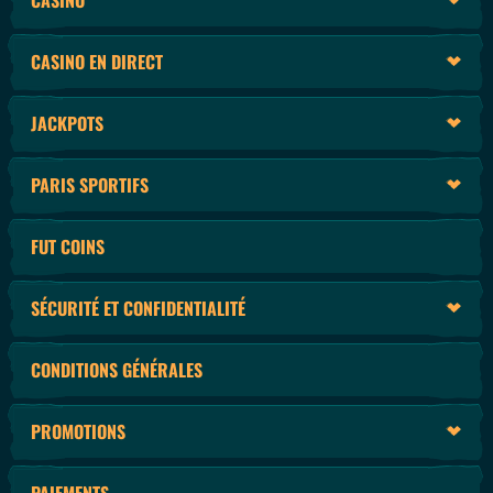
CASINO
CASINO EN DIRECT
JACKPOTS
PARIS SPORTIFS
FUT COINS
SÉCURITÉ ET CONFIDENTIALITÉ
CONDITIONS GÉNÉRALES
PROMOTIONS