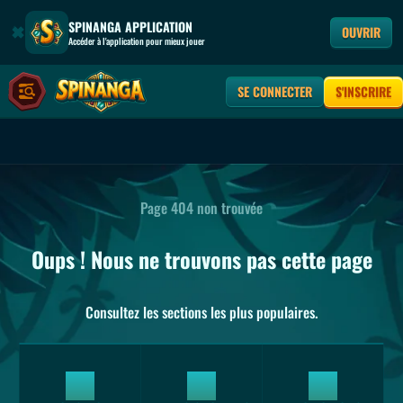
SPINANGA APPLICATION
OUVRIR
Accéder à l'application pour mieux jouer
SE CONNECTER
S'INSCRIRE
Page 404 non trouvée
Oups ! Nous ne trouvons pas cette page
Consultez les sections les plus populaires.