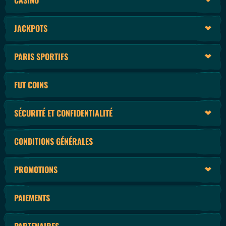
CASINO
JACKPOTS
PARIS SPORTIFS
FUT COINS
SÉCURITÉ ET CONFIDENTIALITÉ
CONDITIONS GÉNÉRALES
PROMOTIONS
PAIEMENTS