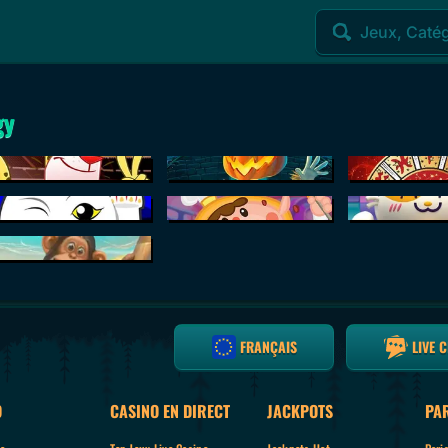
Jeux, Catég
gy
ow Ball
Halloween Groove Bingo
Super Zodiac Bingo
per Pachinko
Candy Bingo 3D
Pachinko 3D
o Dos Bichos Paraia
FRANÇAIS
LIVE 
O
CASINO EN DIRECT
JACKPOTS
PAR