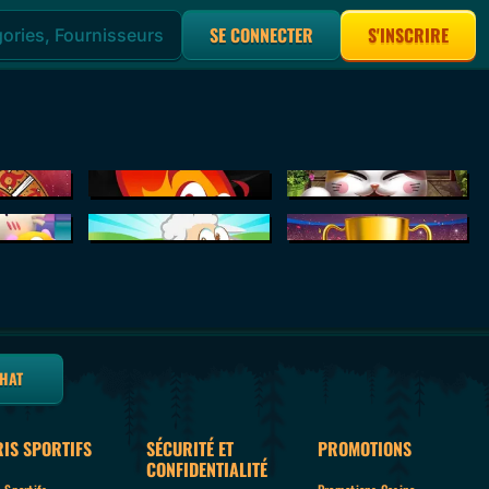
SE CONNECTER
S'INSCRIRE
ories, Fournisseurs
Super Hot Bingo
Super Pachinko Plus
Farm Bingo
Goal Bingo
CHAT
IS SPORTIFS
SÉCURITÉ ET
PROMOTIONS
CONFIDENTIALITÉ