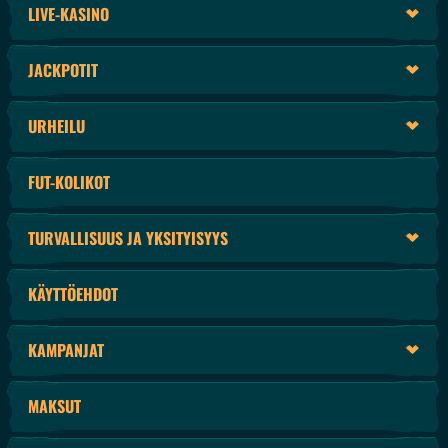
LIVE-KASINO
JACKPOTIT
URHEILU
FUT-KOLIKOT
TURVALLISUUS JA YKSITYISYYS
KÄYTTÖEHDOT
KAMPANJAT
MAKSUT