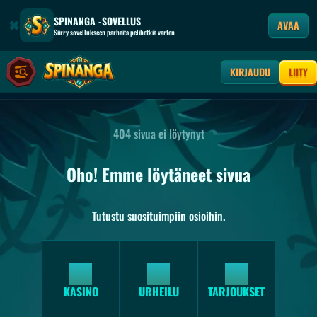
SPINANGA -SOVELLUS
AVAA
Siirry sovellukseen parhaita pelihetkiä varten
KIRJAUDU
LIITY
404 sivua ei löytynyt
Oho! Emme löytäneet sivua
Tutustu suosituimpiin osioihin.
KASINO
URHEILU
TARJOUKSET