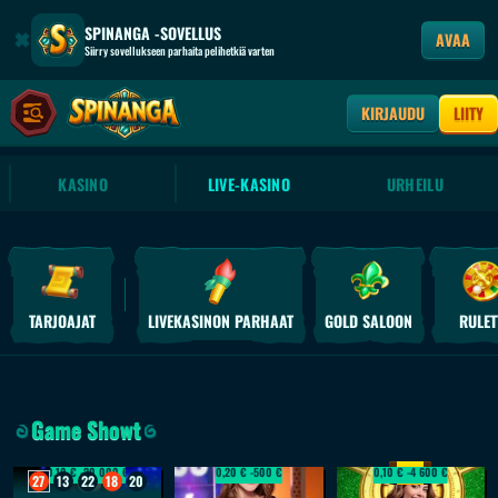
SPINANGA -SOVELLUS
AVAA
Siirry sovellukseen parhaita pelihetkiä varten
KIRJAUDU
LIITY
KASINO
LIVE-KASINO
URHEILU
TARJOAJAT
LIVEKASINON PARHAAT
GOLD SALOON
RULET
Game Showt
UUSI
0,10 € -
20 000 €
0,20 € -
500 €
0,10 € -
4 600 €
27
13
22
18
20
Mega Roulette
Mega Fire Blaze Roulette Live
Money Time