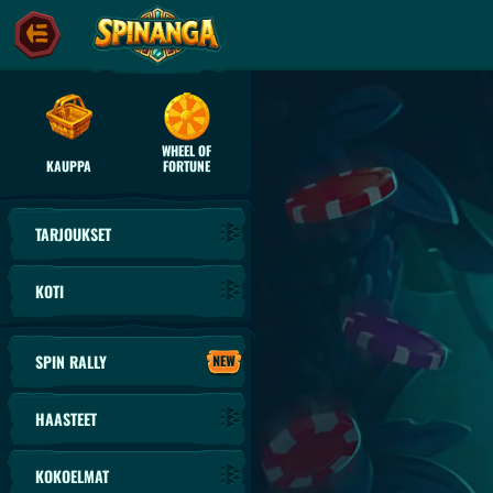
WHEEL OF
KAUPPA
FORTUNE
TARJOUKSET
KOTI
SPIN RALLY
HAASTEET
KOKOELMAT