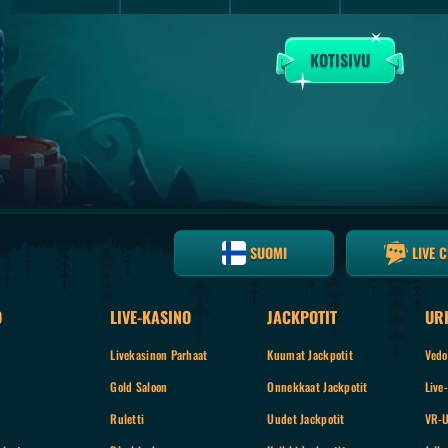
KOTISIVU
SUOMI
LIVE 
O
LIVE-KASINO
JACKPOTIT
UR
Livekasinon Parhaat
Kuumat Jackpotit
Vedo
Gold Saloon
Onnekkaat Jackpotit
Live
Ruletti
Uudet Jackpotit
VR-U