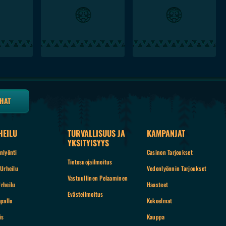
CHAT
HEILU
TURVALLISUUS JA
KAMPANJAT
YKSITYISYYS
nlyönti
Casinon Tarjoukset
Tietosuojailmoitus
-Urheilu
Vedonlyönnin Tarjoukset
Vastuullinen Pelaaminen
rheilu
Haasteet
Evästeilmoitus
apallo
Kokoelmat
is
Kauppa