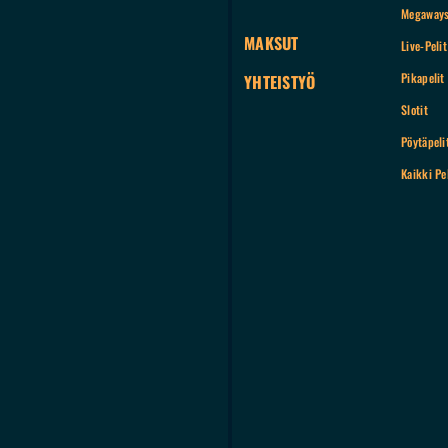
Megaway
MAKSUT
Live-Pelit
Pikapelit
YHTEISTYÖ
Slotit
Pöytäpeli
Kaikki Pe