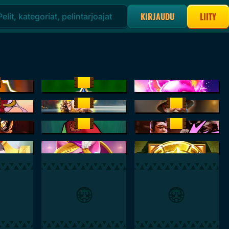
KIRJAUDU
LIITY
Pelit, kategoriat, pelintarjoajat
UUSI
Crypto Crown 10
Critter Pop
UUSI
UUSI
Big Catch Craze
Canyon Riches
UUSI
UUSI
Depths of Fortune
Donkey and the GOATs
Piggy Pop Grand Affair
Tiki Pop