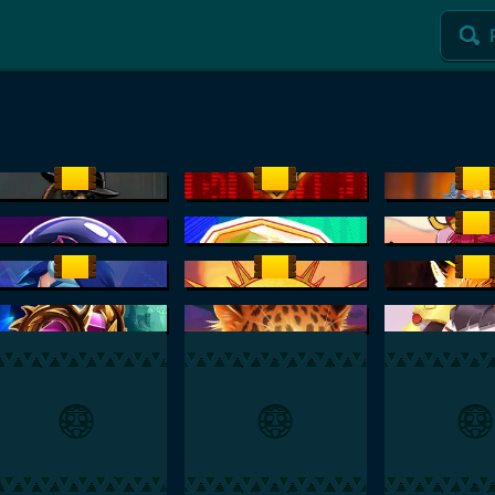
UUSI
UUSI
UUSI
Power Bears
Crypto Crown 5
Pots of Power: Zeus
UUSI
erry Pop
Cherry Pop Delux
7 Lucky Gods
UUSI
UUSI
UUSI
sPOP
ArcanaPop
Beastly Burglars
p Rocks
Raging Pop
Kokeshi Pop