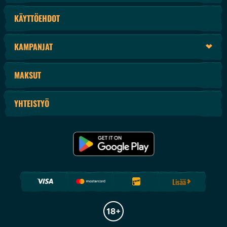
KÄYTTÖEHDOT
KAMPANJAT
MAKSUT
YHTEISTYÖ
Lisää