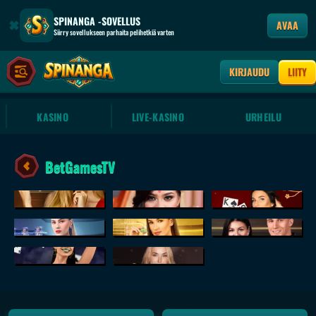
SPINANGA -SOVELLUS
AVAA
Siirry sovellukseen parhaita pelihetkiä varten
KIRJAUDU
LIITY
KASINO
LIVE-KASINO
URHEILU
BetGamesTV
Bet on Poker
Lucky 7
Baccarat
Lucky 6
Lucky 5
Wheel of Fortune
BetGames - Lobby
War of Bets