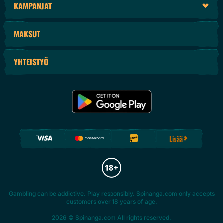
KAMPANJAT
MAKSUT
YHTEISTYÖ
Lisää
Gambling can be addictive. Play responsibly. Spinanga.com only accepts
customers over 18 years of age.
2026 © Spinanga.com All rights reserved.