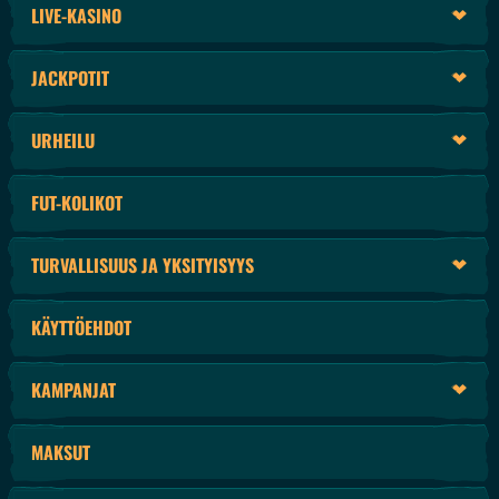
LIVE-KASINO
JACKPOTIT
URHEILU
FUT-KOLIKOT
TURVALLISUUS JA YKSITYISYYS
KÄYTTÖEHDOT
KAMPANJAT
MAKSUT