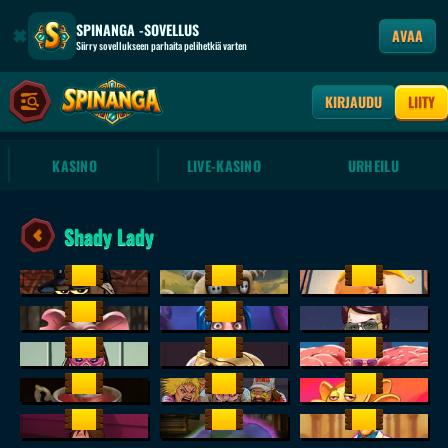
SPINANGA -SOVELLUS
AVAA
Siirry sovellukseen parhaita pelihetkiä varten
KIRJAUDU
LIITY
KASINO
LIVE-KASINO
URHEILU
Shady Lady
UUSI
UUSI
UUSI
Trap Tower
Sheeple
Mortal Bromance
UUSI
UUSI
Oops
Devil's Finger
Brainwashed
UUSI
UUSI
UUSI
Office Party
Orphan Organ
SWOLL
UUSI
UUSI
UUSI
Sew
Black Friday
Laced
UUSI
UUSI
UUSI
Suck
Truth
Preach TV