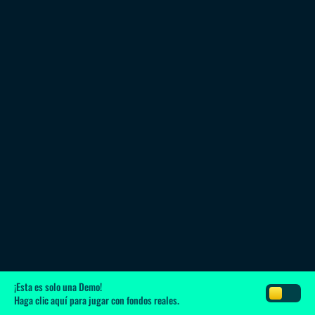
¡Esta es solo una Demo!
Haga clic aquí
para jugar con fondos reales.