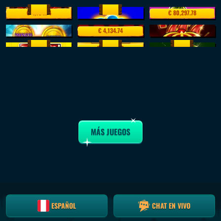
NUEVO
NUEVO
€ 4,134.74
€ 80,297.78
8’s On Fire: Supercharged
Clover Spark - Hold & Hit 3x3
Purple Hot
€ 4,134.74
9 Coins Grand Diamond Edition
Break the Piggy Bank
Hot Slot: 777 Crown
NUEVO
NUEVO
NUEVO
€ 78,159.79
Wild 27 Extreme
27 Eternal Hot Buy Bonus
Burning Power Bell Link Boost
NUEVO
NUEVO
€ 5,468.87
Bloody Murder
Buffalo Trail
Hot Slot: Gold Coins
NUEVO
NUEVO
€ 523,646.74
Shining Hot 20 Jackpot Play
3 Gold Seeker
Coins of Alkemor: Extreme Magic
NUEVO
NUEVO
NUEVO
€ 5,468.87
5 Candy Eggs
Zeus Lightning MegaWays
Greedy for Gold: Hold and Win
NUEVO
€ 523,646.74
Spin Queen
Shining Hot 100 Jackpot Play
Glory of Olympus (Zeus Hold and Conquer)
MÁS JUEGOS
NUEVO
NUEVO
€ 523,646.74
Thor Power: Whack & Win
Diamond Shine
Crown of Fire Jackpot Play
ESPAÑOL
CHAT EN VIVO