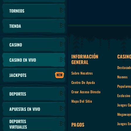
TORNEOS
TIENDA
CASINO
INFORMACIÓN
CASIN
CASINO EN VIVO
GENERAL
Destacad
Sobre Nosotros
JACKPOTS
Nuevos
Centro De Ayuda
Populare
Crear Acceso Directo
DEPORTES
Exclusivo
Mapa Del Sitio
Juegos C
APUESTAS EN VIVO
Megaway
DEPORTES
PAGOS
Juegos En
VIRTUALES