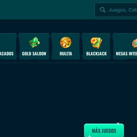
Juegos, Cat
TACADOS
GOLD SALOON
RULETA
BLACKJACK
MESAS INT
NUEVO
NUEVO
 Saloon Baccarat
Sexy Hall Baccarat 1
Tao Yuan Baccarat 7
NUEVO
NUEVO
NUEVO
ond Hall Baccarat 3
Foxy Baccarat 01
Baccarat Lobby
NUEVO
NUEVO
€ 123,724.86
ball Thrill
Live Baccarat 1
Live Baccarat 1 NC
MÁS JUEGOS
grila Baccarat 6
Tao Yuan Baccarat 1
Tao Yuan Baccarat 5