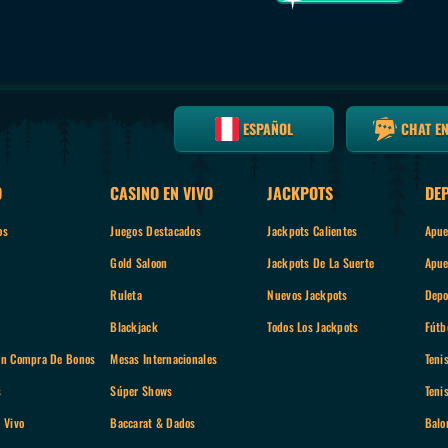
ESPAÑOL
CHAT EN
O
CASINO EN VIVO
JACKPOTS
DE
os
Juegos Destacados
Jackpots Calientes
Apue
Gold Saloon
Jackpots De La Suerte
Apue
s
Ruleta
Nuevos Jackpots
Depo
Blackjack
Todos Los Jackpots
Fútb
on Compra De Bonos
Mesas Internacionales
Teni
s
Súper Shows
Teni
 Vivo
Baccarat & Dados
Balo