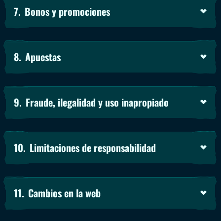
Bonos y promociones
Apuestas
Fraude, ilegalidad y uso inapropiado
Limitaciones de responsabilidad
Cambios en la web