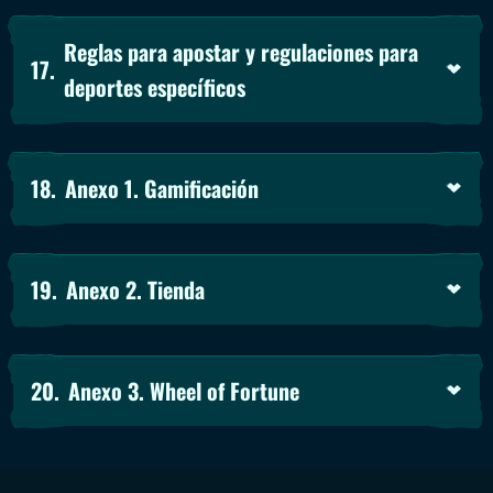
Reglas para apostar y regulaciones para
deportes específicos
Anexo 1. Gamificación
Anexo 2. Tienda
Anexo 3. Wheel of Fortune