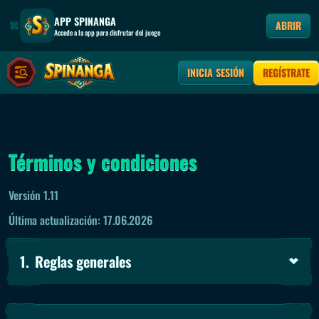
APP SPINANGA
ABRIR
Accede a la app para disfrutar del juego
INICIA SESIÓN
REGÍSTRATE
Términos y condiciones
Versión 1.11
Última actualización: 17.06.2026
Reglas generales