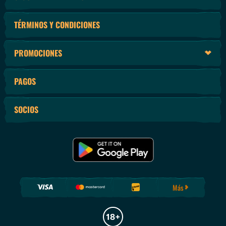
TÉRMINOS Y CONDICIONES
PROMOCIONES
PAGOS
SOCIOS
Más