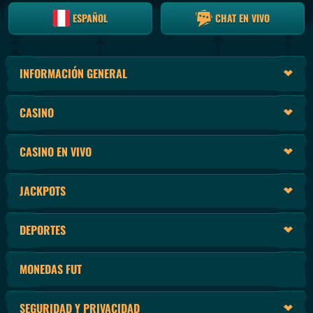
ESPAÑOL
CHAT EN VIVO
INFORMACIÓN GENERAL
CASINO
CASINO EN VIVO
JACKPOTS
DEPORTES
MONEDAS FUT
SEGURIDAD Y PRIVACIDAD